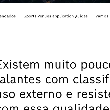
endados
Sports Venues application guides
Vamos 
Existem muito pouco
falantes com classi
uso externo e resis
com essa qualidad