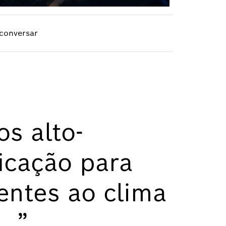
conversar
s alto-
ficação para
tentes ao clima
e.