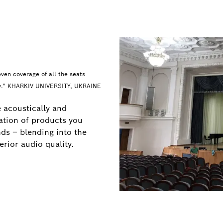
en coverage of all the seats
lity." KHARKIV UNIVERSITY, UKRAINE
 acoustically and
ation of products you
nds – blending into the
erior audio quality.